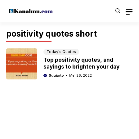
Langsung
ke
isi
positivity quotes short
Today's Quotes
Top positivity quotes, and
sayings to brighten your day
Sugiarto
Mei 26, 2022