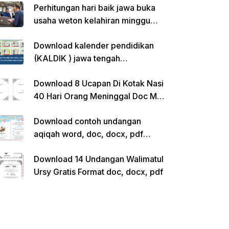
Perhitungan hari baik jawa buka
usaha weton kelahiran minggu
pon
Download kalender pendidikan
(KALDIK ) jawa tengah
2022/2023 pdf
Download 8 Ucapan Di Kotak Nasi
40 Hari Orang Meninggal Doc Ms.
Word Siap Edit
Download contoh undangan
aqiqah word, doc, docx, pdf
kosong siap edit
Download 14 Undangan Walimatul
Ursy Gratis Format doc, docx, pdf