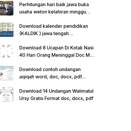
Perhitungan hari baik jawa buka
usaha weton kelahiran minggu
pon
Download kalender pendidikan
(KALDIK ) jawa tengah
2022/2023 pdf
Download 8 Ucapan Di Kotak Nasi
40 Hari Orang Meninggal Doc Ms.
Word Siap Edit
Download contoh undangan
aqiqah word, doc, docx, pdf
kosong siap edit
Download 14 Undangan Walimatul
Ursy Gratis Format doc, docx, pdf