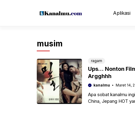
Langsung
ke
Aplikasi
isi
musim
ragam
Ups… Nonton Film
Argghhh
kanalmu
Maret 14, 
Apa sobat kanalmu ingi
China, Jepang HOT yan
dahulu handphone dan