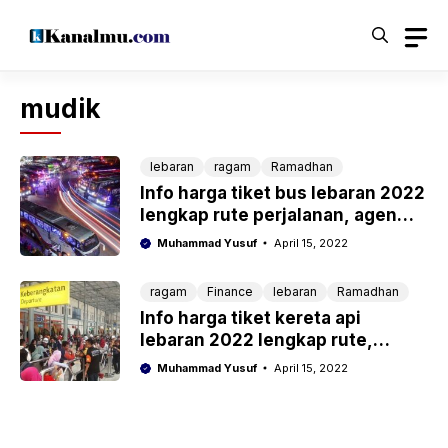
Langsung
ke
isi
mudik
lebaran
ragam
Ramadhan
Info harga tiket bus lebaran 2022
lengkap rute perjalanan, agen
dan kelas
Muhammad Yusuf
April 15, 2022
ragam
Finance
lebaran
Ramadhan
Info harga tiket kereta api
lebaran 2022 lengkap rute,
syarat da tips membelinya
Muhammad Yusuf
April 15, 2022