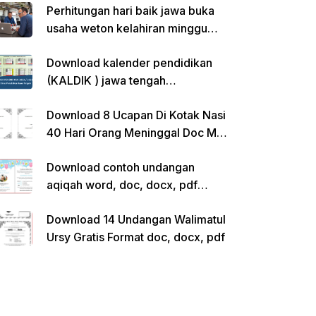
Perhitungan hari baik jawa buka
usaha weton kelahiran minggu
pon
Download kalender pendidikan
(KALDIK ) jawa tengah
2022/2023 pdf
Download 8 Ucapan Di Kotak Nasi
40 Hari Orang Meninggal Doc Ms.
Word Siap Edit
Download contoh undangan
aqiqah word, doc, docx, pdf
kosong siap edit
Download 14 Undangan Walimatul
Ursy Gratis Format doc, docx, pdf