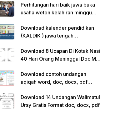
Perhitungan hari baik jawa buka
usaha weton kelahiran minggu
pon
Download kalender pendidikan
(KALDIK ) jawa tengah
2022/2023 pdf
Download 8 Ucapan Di Kotak Nasi
40 Hari Orang Meninggal Doc Ms.
Word Siap Edit
Download contoh undangan
aqiqah word, doc, docx, pdf
kosong siap edit
Download 14 Undangan Walimatul
Ursy Gratis Format doc, docx, pdf