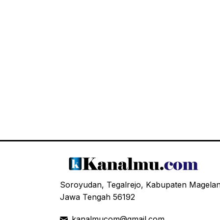
Soroyudan, Tegalrejo, Kabupaten Magela
Jawa Tengah 56192
kanalmucom@gmail.com