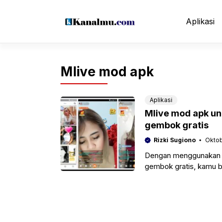
Langsung
ke
Aplikasi
isi
Mlive mod apk
Aplikasi
Mlive mod apk un
gembok gratis
Rizki Sugiono
Oktob
Dengan menggunakan m
gembok gratis, kamu 
dengan berbagai tont