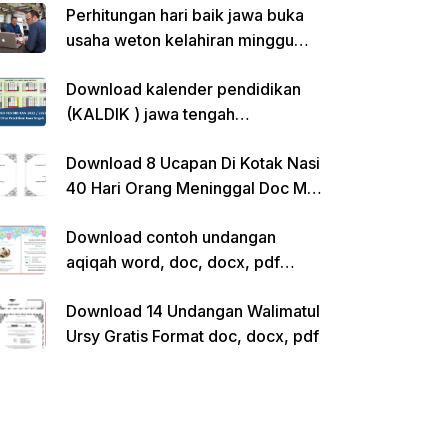
Perhitungan hari baik jawa buka
usaha weton kelahiran minggu
pon
Download kalender pendidikan
(KALDIK ) jawa tengah
2022/2023 pdf
Download 8 Ucapan Di Kotak Nasi
40 Hari Orang Meninggal Doc Ms.
Word Siap Edit
Download contoh undangan
aqiqah word, doc, docx, pdf
kosong siap edit
Download 14 Undangan Walimatul
Ursy Gratis Format doc, docx, pdf