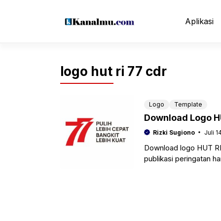
Langsung
ke
Aplikasi
isi
logo hut ri 77 cdr
Logo
Template
Download Logo HU
Rizki Sugiono
Juli 1
Download logo HUT RI
publikasi peringatan h
2022. Dimana kita keta