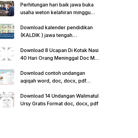
Perhitungan hari baik jawa buka
usaha weton kelahiran minggu
pon
Download kalender pendidikan
(KALDIK ) jawa tengah
2022/2023 pdf
Download 8 Ucapan Di Kotak Nasi
40 Hari Orang Meninggal Doc Ms.
Word Siap Edit
Download contoh undangan
aqiqah word, doc, docx, pdf
kosong siap edit
Download 14 Undangan Walimatul
Ursy Gratis Format doc, docx, pdf