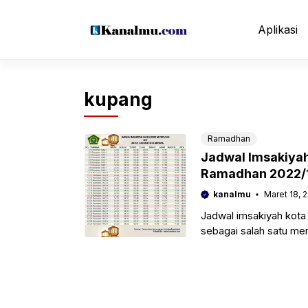
Langsung
ke
Aplikasi
isi
kupang
Ramadhan
Jadwal Imsakiyah
Ramadhan 2022/1
kanalmu
Maret 18, 
Jadwal imsakiyah kota 
sebagai salah satu me
melakukan