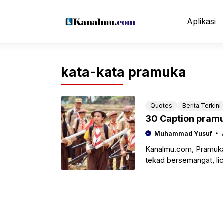
Langsung
ke
Aplikasi
isi
kata-kata pramuka
Quotes
Berita Terkini
30 Caption pram
Muhammad Yusuf
Kanalmu.com, Pramuka 
tekad bersemangat, li
pramuka ini sendiri di 