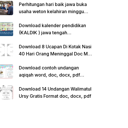
Perhitungan hari baik jawa buka
usaha weton kelahiran minggu
pon
Download kalender pendidikan
(KALDIK ) jawa tengah
2022/2023 pdf
Download 8 Ucapan Di Kotak Nasi
40 Hari Orang Meninggal Doc Ms.
Word Siap Edit
Download contoh undangan
aqiqah word, doc, docx, pdf
kosong siap edit
Download 14 Undangan Walimatul
Ursy Gratis Format doc, docx, pdf