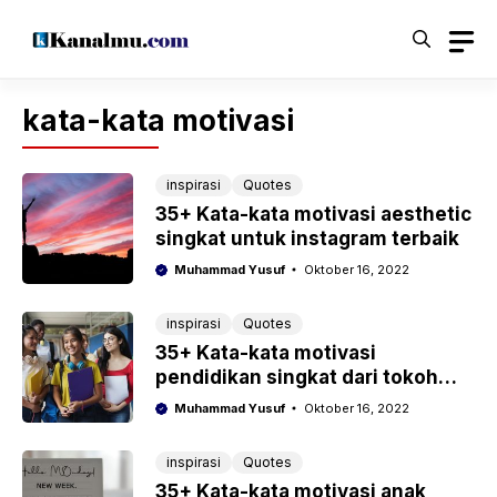
Langsung
ke
isi
kata-kata motivasi
inspirasi
Quotes
35+ Kata-kata motivasi aesthetic
singkat untuk instagram terbaik
Muhammad Yusuf
Oktober 16, 2022
inspirasi
Quotes
35+ Kata-kata motivasi
pendidikan singkat dari tokoh
dunia lengkap
Muhammad Yusuf
Oktober 16, 2022
inspirasi
Quotes
35+ Kata-kata motivasi anak