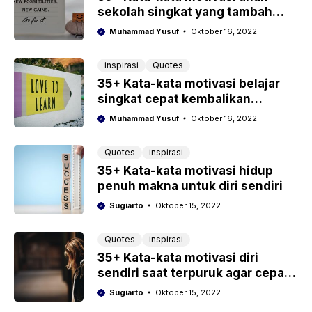
sekolah singkat yang tambah
semangat belajar
Muhammad Yusuf
Oktober 16, 2022
inspirasi
Quotes
35+ Kata-kata motivasi belajar
singkat cepat kembalikan
semangat untuk meraih prestasi
Muhammad Yusuf
Oktober 16, 2022
Quotes
inspirasi
35+ Kata-kata motivasi hidup
penuh makna untuk diri sendiri
Sugiarto
Oktober 15, 2022
Quotes
inspirasi
35+ Kata-kata motivasi diri
sendiri saat terpuruk agar cepat
lebih baik
Sugiarto
Oktober 15, 2022