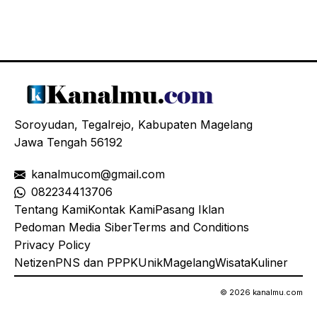
Soroyudan, Tegalrejo, Kabupaten Magelang
Jawa Tengah 56192
kanalmucom@gmail.com
08
2234413706
Tentang Kami
Kontak Kami
Pasang Iklan
Pedoman Media Siber
Terms and Conditions
Privacy Policy
Netizen
PNS dan PPPK
Unik
Magelang
Wisata
Kuliner
© 2026 kanalmu.com