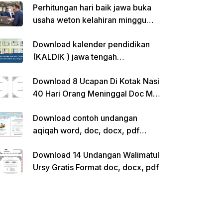
Perhitungan hari baik jawa buka
usaha weton kelahiran minggu
pon
Download kalender pendidikan
(KALDIK ) jawa tengah
2022/2023 pdf
Download 8 Ucapan Di Kotak Nasi
40 Hari Orang Meninggal Doc Ms.
Word Siap Edit
Download contoh undangan
aqiqah word, doc, docx, pdf
kosong siap edit
Download 14 Undangan Walimatul
Ursy Gratis Format doc, docx, pdf