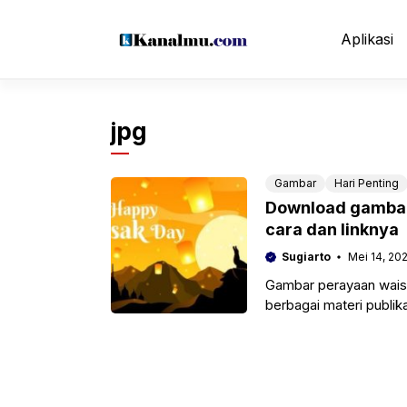
Langsung
ke
Aplikasi
isi
jpg
Gambar
Hari Penting
Download gambar 
cara dan linknya
Sugiarto
Mei 14, 20
Gambar perayaan wais
berbagai materi publik
sejenisnya baik nantiny