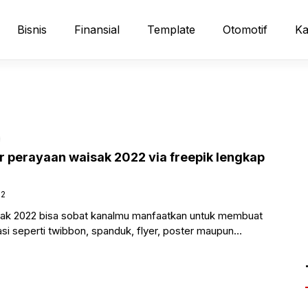
Bisnis
Finansial
Template
Otomotif
Ka
perayaan waisak 2022 via freepik lengkap
22
ak 2022 bisa sobat kanalmu manfaatkan untuk membuat
asi seperti twibbon, spanduk, flyer, poster maupun
a dicetak atau di