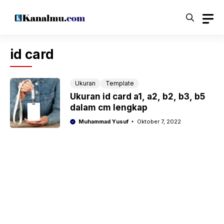
Langsung
ke
isi
id card
Ukuran
Template
Ukuran id card a1, a2, b2, b3, b5
dalam cm lengkap
Muhammad Yusuf
Oktober 7, 2022