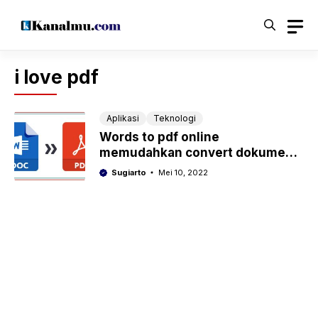
Langsung
ke
isi
i love pdf
Aplikasi
Teknologi
Words to pdf online
memudahkan convert dokumen
dalam hitungan detik
Sugiarto
Mei 10, 2022