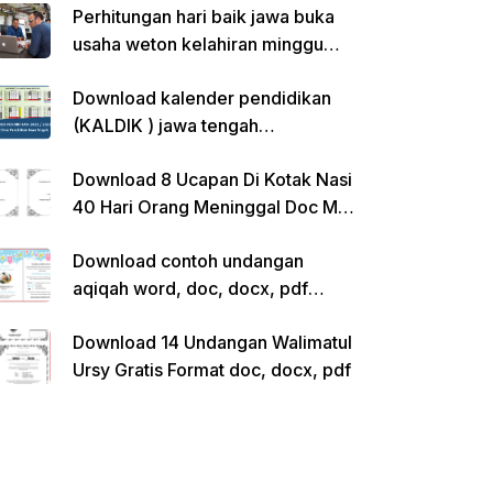
Perhitungan hari baik jawa buka
usaha weton kelahiran minggu
pon
Download kalender pendidikan
(KALDIK ) jawa tengah
2022/2023 pdf
Download 8 Ucapan Di Kotak Nasi
40 Hari Orang Meninggal Doc Ms.
Word Siap Edit
Download contoh undangan
aqiqah word, doc, docx, pdf
kosong siap edit
Download 14 Undangan Walimatul
Ursy Gratis Format doc, docx, pdf