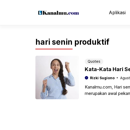
Langsung
ke
Aplikasi
isi
hari senin produktif
Quotes
Kata-Kata Hari S
Rizki Sugiono
Agust
Kanalmu.com, Hari seni
merupakan awal pekan s
kanalmu tentu akan me