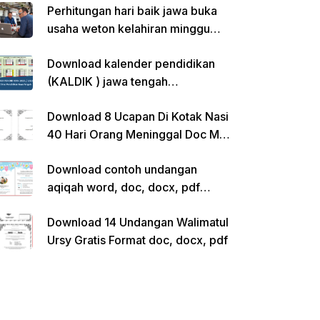
Perhitungan hari baik jawa buka
usaha weton kelahiran minggu
pon
Download kalender pendidikan
(KALDIK ) jawa tengah
2022/2023 pdf
Download 8 Ucapan Di Kotak Nasi
40 Hari Orang Meninggal Doc Ms.
Word Siap Edit
Download contoh undangan
aqiqah word, doc, docx, pdf
kosong siap edit
Download 14 Undangan Walimatul
Ursy Gratis Format doc, docx, pdf