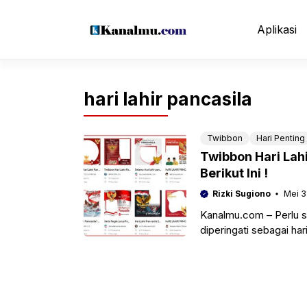
Langsung
ke
Aplikasi
isi
hari lahir pancasila
Twibbon
Hari Penting
Twibbon Hari Lah
Berikut Ini !
Rizki Sugiono
Mei 3
Kanalmu.com – Perlu so
diperingati sebagai har
tahun ini,