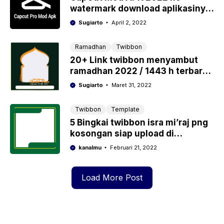
watermark download aplikasinya
disini
Sugiarto
April 2, 2022
Ramadhan
Twibbon
20+ Link twibbon menyambut
ramadhan 2022 / 1443 h terbaru,
gratis
Sugiarto
Maret 31, 2022
Twibbon
Template
5 Bingkai twibbon isra mi’raj png
kosongan siap upload di
twibbonize
kanalmu
Februari 21, 2022
Load More Post