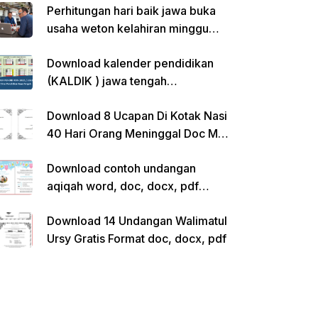
Perhitungan hari baik jawa buka
usaha weton kelahiran minggu
pon
Download kalender pendidikan
(KALDIK ) jawa tengah
2022/2023 pdf
Download 8 Ucapan Di Kotak Nasi
40 Hari Orang Meninggal Doc Ms.
Word Siap Edit
Download contoh undangan
aqiqah word, doc, docx, pdf
kosong siap edit
Download 14 Undangan Walimatul
Ursy Gratis Format doc, docx, pdf