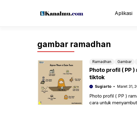
Langsung
ke
Aplikasi
isi
gambar ramadhan
Ramadhan
Gambar
Photo profil ( PP
tiktok
Sugiarto
Maret 31, 
Photo profil ( PP ) ra
cara untuk menyambut d