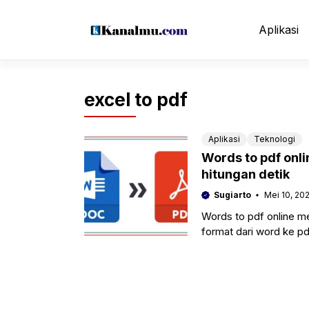
Langsung
ke
Aplikasi
isi
excel to pdf
Aplikasi
Teknologi
Words to pdf on
hitungan detik
Sugiarto
Mei 10, 20
Words to pdf online m
format dari word ke p
lebih mudah