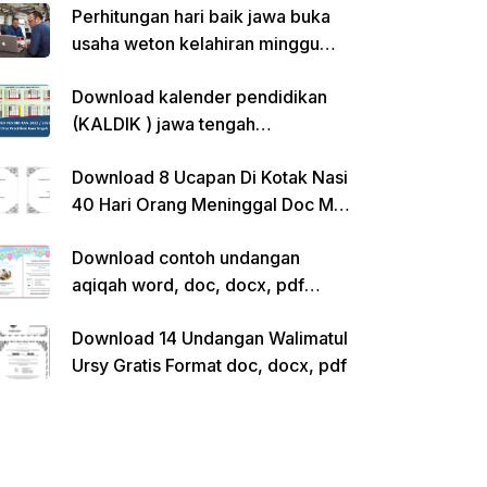
Perhitungan hari baik jawa buka
usaha weton kelahiran minggu
pon
Download kalender pendidikan
(KALDIK ) jawa tengah
2022/2023 pdf
Download 8 Ucapan Di Kotak Nasi
40 Hari Orang Meninggal Doc Ms.
Word Siap Edit
Download contoh undangan
aqiqah word, doc, docx, pdf
kosong siap edit
Download 14 Undangan Walimatul
Ursy Gratis Format doc, docx, pdf