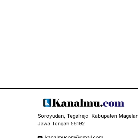
Soroyudan, Tegalrejo, Kabupaten Magela
Jawa Tengah 56192
kanalmucom@gmail.com