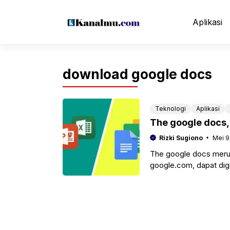
Langsung
ke
Aplikasi
isi
download google docs
Teknologi
Aplikasi
The google docs,
Rizki Sugiono
Mei 9
The google docs merup
google.com, dapat dig
pengolah kata, formulir