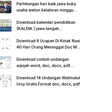
Perhitungan hari baik jawa buka
usaha weton kelahiran minggu
pon
Download kalender pendidikan
(KALDIK ) jawa tengah
2022/2023 pdf
Download 8 Ucapan Di Kotak Nasi
40 Hari Orang Meninggal Doc Ms.
Word Siap Edit
Download contoh undangan
aqiqah word, doc, docx, pdf
kosong siap edit
Download 14 Undangan Walimatul
Ursy Gratis Format doc, docx, pdf