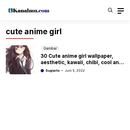
Langsung
ke
isi
cute anime girl
Gambar
30 Cute anime girl wallpaper,
aesthetic, kawaii, chibi, cool and
sad
Sugiarto
Juni 5, 2022