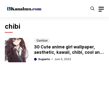
Langsung
ke
isi
chibi
Gambar
30 Cute anime girl wallpaper,
aesthetic, kawaii, chibi, cool and
sad
Sugiarto
Juni 5, 2022