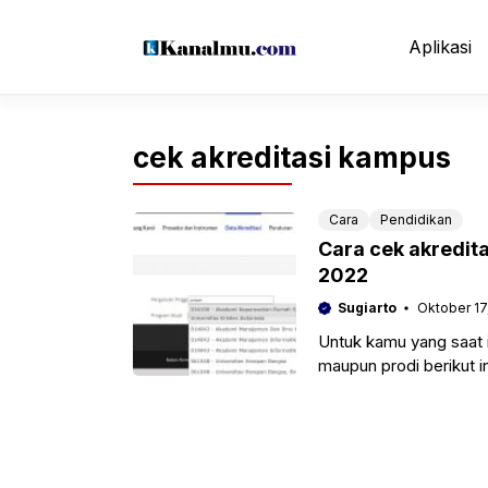
Langsung
ke
Aplikasi
isi
cek akreditasi kampus
Cara
Pendidikan
Cara cek akredita
2022
Sugiarto
Oktober 17
Untuk kamu yang saat 
maupun prodi berikut i
prodi di ban-pt