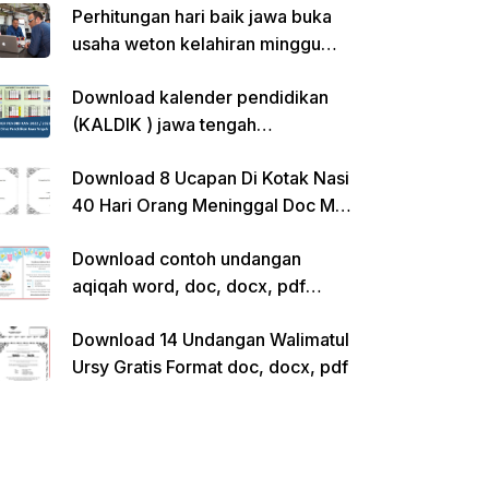
Perhitungan hari baik jawa buka
usaha weton kelahiran minggu
pon
Download kalender pendidikan
(KALDIK ) jawa tengah
2022/2023 pdf
Download 8 Ucapan Di Kotak Nasi
40 Hari Orang Meninggal Doc Ms.
Word Siap Edit
Download contoh undangan
aqiqah word, doc, docx, pdf
kosong siap edit
Download 14 Undangan Walimatul
Ursy Gratis Format doc, docx, pdf