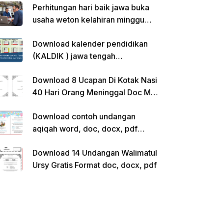
Perhitungan hari baik jawa buka
usaha weton kelahiran minggu
pon
Download kalender pendidikan
(KALDIK ) jawa tengah
2022/2023 pdf
Download 8 Ucapan Di Kotak Nasi
40 Hari Orang Meninggal Doc Ms.
Word Siap Edit
Download contoh undangan
aqiqah word, doc, docx, pdf
kosong siap edit
Download 14 Undangan Walimatul
Ursy Gratis Format doc, docx, pdf