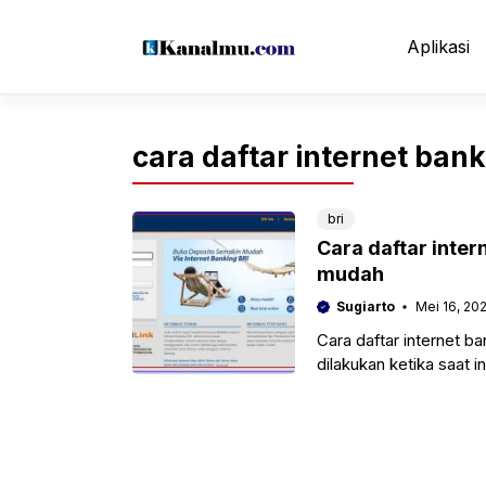
Langsung
ke
Aplikasi
isi
cara daftar internet bank
bri
Cara daftar inter
mudah
Sugiarto
Mei 16, 20
Cara daftar internet ba
dilakukan ketika saat 