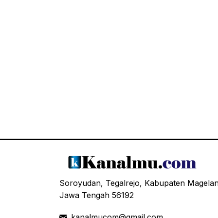
Soroyudan, Tegalrejo, Kabupaten Magela
Jawa Tengah 56192
kanalmucom@gmail.com