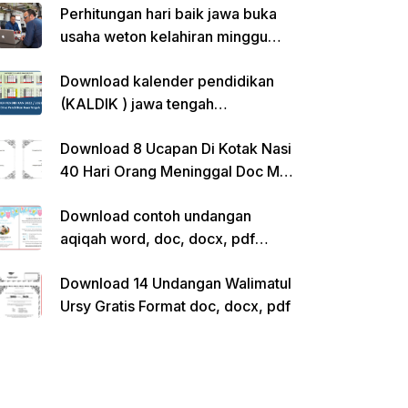
Perhitungan hari baik jawa buka
usaha weton kelahiran minggu
pon
Download kalender pendidikan
(KALDIK ) jawa tengah
2022/2023 pdf
Download 8 Ucapan Di Kotak Nasi
40 Hari Orang Meninggal Doc Ms.
Word Siap Edit
Download contoh undangan
aqiqah word, doc, docx, pdf
kosong siap edit
Download 14 Undangan Walimatul
Ursy Gratis Format doc, docx, pdf