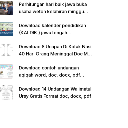
Perhitungan hari baik jawa buka
usaha weton kelahiran minggu
pon
Download kalender pendidikan
(KALDIK ) jawa tengah
2022/2023 pdf
Download 8 Ucapan Di Kotak Nasi
40 Hari Orang Meninggal Doc Ms.
Word Siap Edit
Download contoh undangan
aqiqah word, doc, docx, pdf
kosong siap edit
Download 14 Undangan Walimatul
Ursy Gratis Format doc, docx, pdf