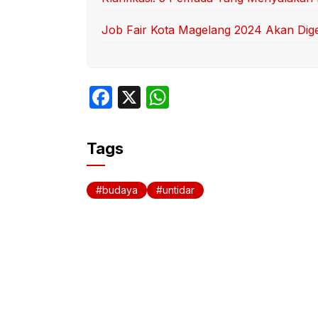
Job Fair Kota Magelang 2024 Akan Dig
F
X
W
a
h
c
at
Tags
e
s
b
A
budaya
untidar
o
p
o
p
k