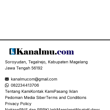
Soroyudan, Tegalrejo, Kabupaten Magelang
Jawa Tengah 56192
kanalmucom@gmail.com
08
2234413706
Tentang Kami
Kontak Kami
Pasang Iklan
Pedoman Media Siber
Terms and Conditions
Privacy Policy
Netizen
PNS dan PPPK
Unik
Magelang
Wisata
Kuliner