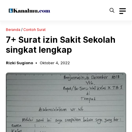
Langsung
ke
isi
Beranda
/
Contoh Surat
7+ Surat izin Sakit Sekolah
singkat lengkap
Rizki Sugiono
Oktober 4, 2022