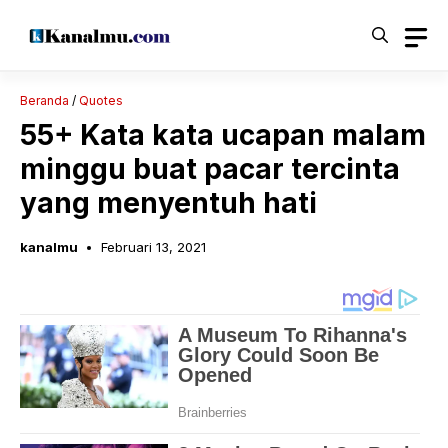
Langsung
ke
isi
Beranda
/
Quotes
55+ Kata kata ucapan malam
minggu buat pacar tercinta
yang menyentuh hati
kanalmu
Februari 13, 2021