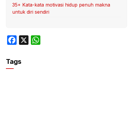
35+ Kata-kata motivasi hidup penuh makna
untuk diri sendiri
F
X
W
a
h
c
at
Tags
e
s
b
A
o
p
o
p
k