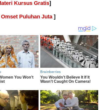
ateri Kursus Gratis
]
e Omset Puluhan Juta
]