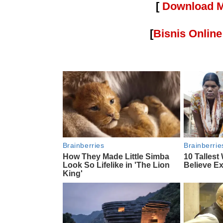
[
Download M
[
Bisnis Onlin