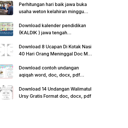
Perhitungan hari baik jawa buka
usaha weton kelahiran minggu
pon
Download kalender pendidikan
(KALDIK ) jawa tengah
2022/2023 pdf
Download 8 Ucapan Di Kotak Nasi
40 Hari Orang Meninggal Doc Ms.
Word Siap Edit
Download contoh undangan
aqiqah word, doc, docx, pdf
kosong siap edit
Download 14 Undangan Walimatul
Ursy Gratis Format doc, docx, pdf